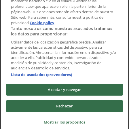
momento haciendo clic en el enlace «Gestionar las
preferencias» que aparece en el en la parte inferior de la
Marcas
página web. Tus opciones tendrán efecto dentro de nuestro
Marcas locales
Sitio web. Para saber más, consulta nuestra política de
Negocios
privacidad.
Cookie policy
Tanto nosotros como nuestros asociados tratamos
Negocios cercanos
los datos para proporcionar:
Productos
Productos locales
Utilizar datos de localización geográfica precisa. Analizar
activamente las características del dispositivo para su
Ciudades
identificación. Almacenar la información en un dispositivo y/o
acceder a ella. Publicidad y contenido personalizados,
Descargar la APP Tiendeo
medición de publicidad y contenido, investigación de
audiencia y desarrollo de servicios.
Lista de asociados (proveedores)
Aceptar y navegar
Copyright © Tiendeo ® 2026 · Shopfully Marketing S.L.U. –
Rechazar
Palau de Mar – 08039 Barcelona, Spain
Términos y condiciones
Política de privacidad
Mostrar los propósitos
Gestionar cookies