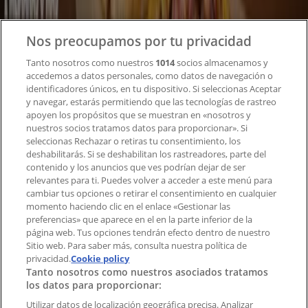
Contacto
Nos preocupamos por tu privacidad
Tanto nosotros como nuestros
1014
socios almacenamos y
accedemos a datos personales, como datos de navegación o
Contacto comercial y de marketing
identificadores únicos, en tu dispositivo. Si seleccionas Aceptar
Tienda mal colocada en el mapa
y navegar, estarás permitiendo que las tecnologías de rastreo
Notificar un folleto
apoyen los propósitos que se muestran en «nosotros y
¿Encontraste un problema en la web o en la
nuestros socios tratamos datos para proporcionar». Si
aplicación?
seleccionas Rechazar o retiras tu consentimiento, los
deshabilitarás. Si se deshabilitan los rastreadores, parte del
contenido y los anuncios que ves podrían dejar de ser
Índices
relevantes para ti. Puedes volver a acceder a este menú para
cambiar tus opciones o retirar el consentimiento en cualquier
momento haciendo clic en el enlace «Gestionar las
preferencias» que aparece en el en la parte inferior de la
Marcas
página web. Tus opciones tendrán efecto dentro de nuestro
Marcas locales
Sitio web. Para saber más, consulta nuestra política de
Negocios
privacidad.
Cookie policy
Tanto nosotros como nuestros asociados tratamos
Negocios cercanos
los datos para proporcionar:
Productos
Productos locales
Utilizar datos de localización geográfica precisa. Analizar