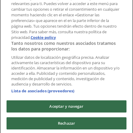
Índices
relevantes para ti. Puedes volver a acceder a este menú para
cambiar tus opciones o retirar el consentimiento en cualquier
momento haciendo clic en el enlace «Gestionar las
preferencias» que aparece en el en la parte inferior de la
Marcas
página web. Tus opciones tendrán efecto dentro de nuestro
Marcas locales
Sitio web. Para saber más, consulta nuestra política de
Negocios
privacidad.
Cookie policy
Tanto nosotros como nuestros asociados tratamos
Negocios cercanos
los datos para proporcionar:
Productos
Productos locales
Utilizar datos de localización geográfica precisa. Analizar
activamente las características del dispositivo para su
Ciudades
identificación. Almacenar la información en un dispositivo y/o
acceder a ella. Publicidad y contenido personalizados,
Descargar la APP Tiendeo
medición de publicidad y contenido, investigación de
audiencia y desarrollo de servicios.
Lista de asociados (proveedores)
Aceptar y navegar
Copyright © Tiendeo ® 2026 · Shopfully Marketing S.L.U. –
Rechazar
Palau de Mar – 08039 Barcelona, Spain