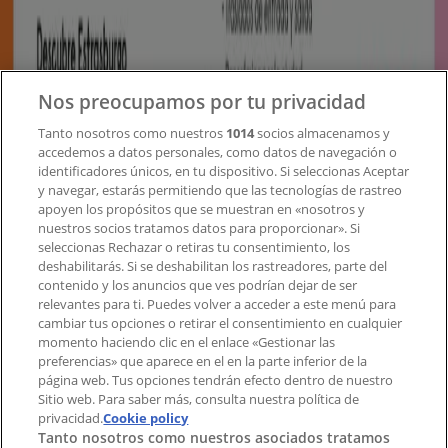
Noticias y prensa
Trabaja con nosotros
Contacto
Nos preocupamos por tu privacidad
Tanto nosotros como nuestros
1014
socios almacenamos y
accedemos a datos personales, como datos de navegación o
Contacto comercial y de marketing
identificadores únicos, en tu dispositivo. Si seleccionas Aceptar
Tienda mal colocada en el mapa
y navegar, estarás permitiendo que las tecnologías de rastreo
Notificar un folleto
apoyen los propósitos que se muestran en «nosotros y
¿Encontraste un problema en la web o en la
nuestros socios tratamos datos para proporcionar». Si
aplicación?
seleccionas Rechazar o retiras tu consentimiento, los
deshabilitarás. Si se deshabilitan los rastreadores, parte del
contenido y los anuncios que ves podrían dejar de ser
Índices
relevantes para ti. Puedes volver a acceder a este menú para
cambiar tus opciones o retirar el consentimiento en cualquier
momento haciendo clic en el enlace «Gestionar las
preferencias» que aparece en el en la parte inferior de la
Marcas
página web. Tus opciones tendrán efecto dentro de nuestro
Marcas locales
Sitio web. Para saber más, consulta nuestra política de
Negocios
privacidad.
Cookie policy
Tanto nosotros como nuestros asociados tratamos
Negocios cercanos