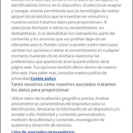
Contacto comercial y de marketing
identificadores únicos, en tu dispositivo. Si seleccionas Aceptar
Tienda mal colocada en el mapa
y navegar, estarás permitiendo que las tecnologías de rastreo
Notificar un folleto
apoyen los propósitos que se muestran en «nosotros y
¿Encontraste un problema en la web o en la
nuestros socios tratamos datos para proporcionar». Si
aplicación?
seleccionas Rechazar o retiras tu consentimiento, los
deshabilitarás. Si se deshabilitan los rastreadores, parte del
contenido y los anuncios que ves podrían dejar de ser
Índices
relevantes para ti. Puedes volver a acceder a este menú para
cambiar tus opciones o retirar el consentimiento en cualquier
momento haciendo clic en el enlace «Gestionar las
preferencias» que aparece en el en la parte inferior de la
Marcas
página web. Tus opciones tendrán efecto dentro de nuestro
Marcas locales
Sitio web. Para saber más, consulta nuestra política de
Negocios
privacidad.
Cookie policy
Tanto nosotros como nuestros asociados tratamos
Negocios cercanos
los datos para proporcionar:
Productos
Productos locales
Utilizar datos de localización geográfica precisa. Analizar
activamente las características del dispositivo para su
Ciudades
identificación. Almacenar la información en un dispositivo y/o
acceder a ella. Publicidad y contenido personalizados,
Descargar la APP Tiendeo
medición de publicidad y contenido, investigación de
audiencia y desarrollo de servicios.
Lista de asociados (proveedores)