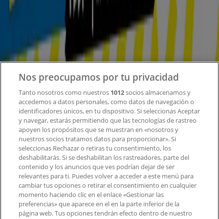
¿Qué hacemos?
Soluciones para empresas
Noticias y prensa
Trabaja con nosotros
Contacto
Nos preocupamos por tu privacidad
Tanto nosotros como nuestros
1012
socios almacenamos y
accedemos a datos personales, como datos de navegación o
Contacto comercial y de marketing
identificadores únicos, en tu dispositivo. Si seleccionas Aceptar
Tienda mal colocada en el mapa
y navegar, estarás permitiendo que las tecnologías de rastreo
Notificar un folleto
apoyen los propósitos que se muestran en «nosotros y
¿Encontraste un problema en la web o en la
nuestros socios tratamos datos para proporcionar». Si
aplicación?
seleccionas Rechazar o retiras tu consentimiento, los
deshabilitarás. Si se deshabilitan los rastreadores, parte del
contenido y los anuncios que ves podrían dejar de ser
Índices
relevantes para ti. Puedes volver a acceder a este menú para
cambiar tus opciones o retirar el consentimiento en cualquier
momento haciendo clic en el enlace «Gestionar las
preferencias» que aparece en el en la parte inferior de la
Marcas
página web. Tus opciones tendrán efecto dentro de nuestro