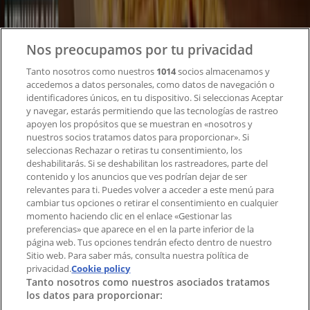
Trabaja con nosotros
Contacto
Nos preocupamos por tu privacidad
Tanto nosotros como nuestros
1014
socios almacenamos y
accedemos a datos personales, como datos de navegación o
Contacto comercial y de marketing
identificadores únicos, en tu dispositivo. Si seleccionas Aceptar
Tienda mal colocada en el mapa
y navegar, estarás permitiendo que las tecnologías de rastreo
Notificar un folleto
apoyen los propósitos que se muestran en «nosotros y
¿Encontraste un problema en la web o en la
nuestros socios tratamos datos para proporcionar». Si
aplicación?
seleccionas Rechazar o retiras tu consentimiento, los
deshabilitarás. Si se deshabilitan los rastreadores, parte del
contenido y los anuncios que ves podrían dejar de ser
Índices
relevantes para ti. Puedes volver a acceder a este menú para
cambiar tus opciones o retirar el consentimiento en cualquier
momento haciendo clic en el enlace «Gestionar las
preferencias» que aparece en el en la parte inferior de la
Marcas
página web. Tus opciones tendrán efecto dentro de nuestro
Marcas locales
Sitio web. Para saber más, consulta nuestra política de
Negocios
privacidad.
Cookie policy
Tanto nosotros como nuestros asociados tratamos
Negocios cercanos
los datos para proporcionar:
Productos