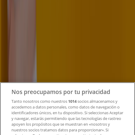
tecnológica que está reinventando las compras locales
en todo el mundo.
Tiendeo
¿Qué hacemos?
Soluciones para empresas
Noticias y prensa
Trabaja con nosotros
Contacto
Nos preocupamos por tu privacidad
Tanto nosotros como nuestros
1014
socios almacenamos y
accedemos a datos personales, como datos de navegación o
Contacto comercial y de marketing
identificadores únicos, en tu dispositivo. Si seleccionas Aceptar
Tienda mal colocada en el mapa
y navegar, estarás permitiendo que las tecnologías de rastreo
Notificar un folleto
apoyen los propósitos que se muestran en «nosotros y
¿Encontraste un problema en la web o en la
nuestros socios tratamos datos para proporcionar». Si