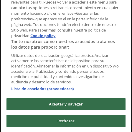
Índices
relevantes para ti. Puedes volver a acceder a este menú para
cambiar tus opciones o retirar el consentimiento en cualquier
momento haciendo clic en el enlace «Gestionar las
preferencias» que aparece en el en la parte inferior de la
Marcas
página web. Tus opciones tendrán efecto dentro de nuestro
Marcas locales
Sitio web. Para saber más, consulta nuestra política de
Negocios
privacidad.
Cookie policy
Tanto nosotros como nuestros asociados tratamos
Negocios cercanos
los datos para proporcionar:
Productos
Productos locales
Utilizar datos de localización geográfica precisa. Analizar
activamente las características del dispositivo para su
Ciudades
identificación. Almacenar la información en un dispositivo y/o
acceder a ella. Publicidad y contenido personalizados,
Descargar la APP Tiendeo
medición de publicidad y contenido, investigación de
audiencia y desarrollo de servicios.
Lista de asociados (proveedores)
Aceptar y navegar
Copyright © Tiendeo ® 2026 · Shopfully Marketing S.L.U. –
Rechazar
Palau de Mar – 08039 Barcelona, Spain