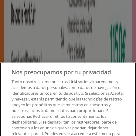
Tiendeo
¿Qué hacemos?
Soluciones para empresas
Noticias y prensa
Trabaja con nosotros
Contacto
Nos preocupamos por tu privacidad
Tanto nosotros como nuestros
1014
socios almacenamos y
accedemos a datos personales, como datos de navegación o
Contacto comercial y de marketing
identificadores únicos, en tu dispositivo. Si seleccionas Aceptar
Tienda mal colocada en el mapa
y navegar, estarás permitiendo que las tecnologías de rastreo
Notificar un folleto
apoyen los propósitos que se muestran en «nosotros y
¿Encontraste un problema en la web o en la
nuestros socios tratamos datos para proporcionar». Si
aplicación?
seleccionas Rechazar o retiras tu consentimiento, los
deshabilitarás. Si se deshabilitan los rastreadores, parte del
contenido y los anuncios que ves podrían dejar de ser
Índices
relevantes para ti. Puedes volver a acceder a este menú para