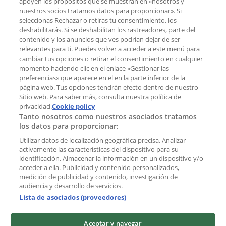
apoyen los propósitos que se muestran en «nosotros y
¿Encontraste un problema en la web o en la
nuestros socios tratamos datos para proporcionar». Si
aplicación?
seleccionas Rechazar o retiras tu consentimiento, los
deshabilitarás. Si se deshabilitan los rastreadores, parte del
contenido y los anuncios que ves podrían dejar de ser
Índices
relevantes para ti. Puedes volver a acceder a este menú para
cambiar tus opciones o retirar el consentimiento en cualquier
momento haciendo clic en el enlace «Gestionar las
preferencias» que aparece en el en la parte inferior de la
Marcas
página web. Tus opciones tendrán efecto dentro de nuestro
Marcas locales
Sitio web. Para saber más, consulta nuestra política de
Negocios
privacidad.
Cookie policy
Tanto nosotros como nuestros asociados tratamos
Negocios cercanos
los datos para proporcionar:
Productos
Productos locales
Utilizar datos de localización geográfica precisa. Analizar
activamente las características del dispositivo para su
Ciudades
identificación. Almacenar la información en un dispositivo y/o
acceder a ella. Publicidad y contenido personalizados,
Descargar la APP Tiendeo
medición de publicidad y contenido, investigación de
audiencia y desarrollo de servicios.
Lista de asociados (proveedores)
Aceptar y navegar