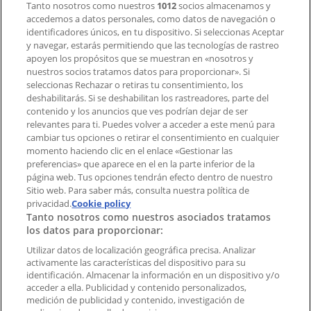
Tanto nosotros como nuestros
1012
socios almacenamos y
accedemos a datos personales, como datos de navegación o
Contacto comercial y de marketing
identificadores únicos, en tu dispositivo. Si seleccionas Aceptar
Tienda mal colocada en el mapa
y navegar, estarás permitiendo que las tecnologías de rastreo
Notificar un folleto
apoyen los propósitos que se muestran en «nosotros y
¿Encontraste un problema en la web o en la
nuestros socios tratamos datos para proporcionar». Si
aplicación?
seleccionas Rechazar o retiras tu consentimiento, los
deshabilitarás. Si se deshabilitan los rastreadores, parte del
contenido y los anuncios que ves podrían dejar de ser
Índices
relevantes para ti. Puedes volver a acceder a este menú para
cambiar tus opciones o retirar el consentimiento en cualquier
momento haciendo clic en el enlace «Gestionar las
preferencias» que aparece en el en la parte inferior de la
Marcas
página web. Tus opciones tendrán efecto dentro de nuestro
Marcas locales
Sitio web. Para saber más, consulta nuestra política de
Negocios
privacidad.
Cookie policy
Tanto nosotros como nuestros asociados tratamos
Negocios cercanos
los datos para proporcionar:
Productos
Productos locales
Utilizar datos de localización geográfica precisa. Analizar
activamente las características del dispositivo para su
Ciudades
identificación. Almacenar la información en un dispositivo y/o
acceder a ella. Publicidad y contenido personalizados,
Descargar la APP Tiendeo
medición de publicidad y contenido, investigación de