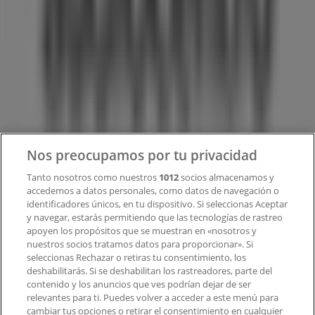
Tiendeo
¿Qué hacemos?
Soluciones para empresas
Noticias y prensa
Trabaja con nosotros
Contacto
Nos preocupamos por tu privacidad
Tanto nosotros como nuestros
1012
socios almacenamos y
accedemos a datos personales, como datos de navegación o
Contacto comercial y de marketing
identificadores únicos, en tu dispositivo. Si seleccionas Aceptar
Tienda mal colocada en el mapa
y navegar, estarás permitiendo que las tecnologías de rastreo
Notificar un folleto
apoyen los propósitos que se muestran en «nosotros y
¿Encontraste un problema en la web o en la
nuestros socios tratamos datos para proporcionar». Si
aplicación?
seleccionas Rechazar o retiras tu consentimiento, los
deshabilitarás. Si se deshabilitan los rastreadores, parte del
contenido y los anuncios que ves podrían dejar de ser
Índices
relevantes para ti. Puedes volver a acceder a este menú para
cambiar tus opciones o retirar el consentimiento en cualquier