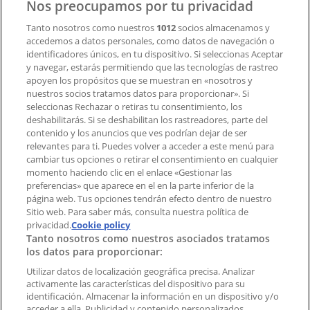
Nos preocupamos por tu privacidad
Contacto
Tanto nosotros como nuestros
1012
socios almacenamos y
accedemos a datos personales, como datos de navegación o
identificadores únicos, en tu dispositivo. Si seleccionas Aceptar
y navegar, estarás permitiendo que las tecnologías de rastreo
Contacto comercial y de marketing
apoyen los propósitos que se muestran en «nosotros y
Tienda mal colocada en el mapa
nuestros socios tratamos datos para proporcionar». Si
Notificar un folleto
seleccionas Rechazar o retiras tu consentimiento, los
deshabilitarás. Si se deshabilitan los rastreadores, parte del
¿Encontraste un problema en la web o en la
contenido y los anuncios que ves podrían dejar de ser
aplicación?
relevantes para ti. Puedes volver a acceder a este menú para
cambiar tus opciones o retirar el consentimiento en cualquier
momento haciendo clic en el enlace «Gestionar las
Índices
preferencias» que aparece en el en la parte inferior de la
página web. Tus opciones tendrán efecto dentro de nuestro
Sitio web. Para saber más, consulta nuestra política de
Marcas
privacidad.
Cookie policy
Tanto nosotros como nuestros asociados tratamos
Negocios
los datos para proporcionar:
Negocios cercanos
Productos
Utilizar datos de localización geográfica precisa. Analizar
activamente las características del dispositivo para su
Ciudades
identificación. Almacenar la información en un dispositivo y/o
acceder a ella. Publicidad y contenido personalizados,