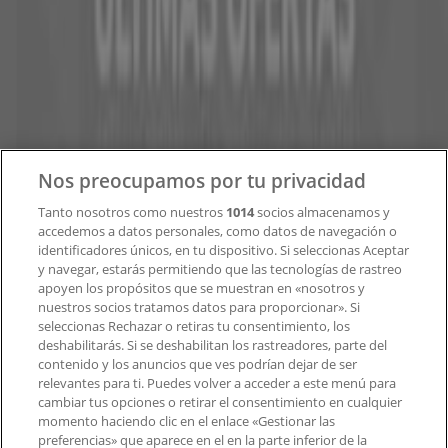
¿Qué hacemos?
Soluciones para empresas
Noticias y prensa
Trabaja con nosotros
Contacto
Nos preocupamos por tu privacidad
Tanto nosotros como nuestros
1014
socios almacenamos y
accedemos a datos personales, como datos de navegación o
Contacto comercial y de marketing
identificadores únicos, en tu dispositivo. Si seleccionas Aceptar
Tienda mal colocada en el mapa
y navegar, estarás permitiendo que las tecnologías de rastreo
Notificar un folleto
apoyen los propósitos que se muestran en «nosotros y
¿Encontraste un problema en la web o en la
nuestros socios tratamos datos para proporcionar». Si
aplicación?
seleccionas Rechazar o retiras tu consentimiento, los
deshabilitarás. Si se deshabilitan los rastreadores, parte del
contenido y los anuncios que ves podrían dejar de ser
Índices
relevantes para ti. Puedes volver a acceder a este menú para
cambiar tus opciones o retirar el consentimiento en cualquier
momento haciendo clic en el enlace «Gestionar las
preferencias» que aparece en el en la parte inferior de la