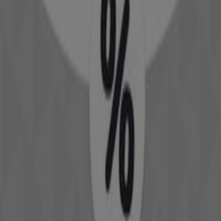
Hasta un -60%
Caduca el 16/8
1.5 km - Narón
Douglas
Ofertas Douglas
Ciudades con tiendas de Douglas
Douglas en Ferrol
Douglas en Pontevedra
Ver más ciudades
Otros negocios de Perfumerías y
Belleza en Narón