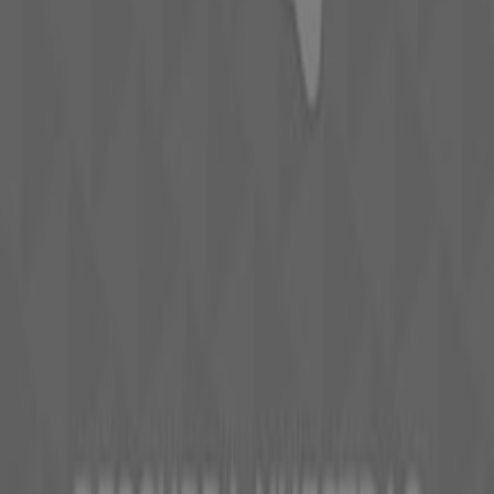
Tiendeo forma parte de Shopfully, la empresa
tecnológica que está reinventando las compras locales