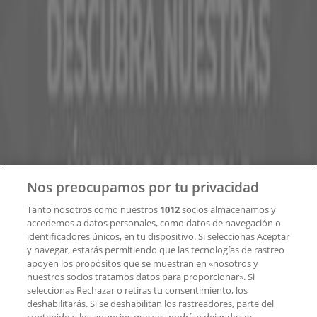
en todo el mundo.
Tiendeo
¿Qué hacemos?
Soluciones para empresas
Noticias y prensa
Trabaja con nosotros
Contacto
Nos preocupamos por tu privacidad
Tanto nosotros como nuestros
1012
socios almacenamos y
accedemos a datos personales, como datos de navegación o
Contacto comercial y de marketing
identificadores únicos, en tu dispositivo. Si seleccionas Aceptar
Tienda mal colocada en el mapa
y navegar, estarás permitiendo que las tecnologías de rastreo
Notificar un folleto
apoyen los propósitos que se muestran en «nosotros y
¿Encontraste un problema en la web o en la
nuestros socios tratamos datos para proporcionar». Si
aplicación?
seleccionas Rechazar o retiras tu consentimiento, los
deshabilitarás. Si se deshabilitan los rastreadores, parte del