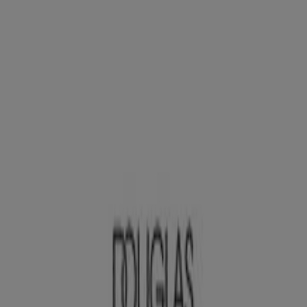
y direcciones
Tiendeo en Narón
»
Ofertas de Perfumerías y Belleza en Narón
»
Douglas en Narón
»
Tiendas de Douglas en Narón
Douglas
Centro Comerciale Dolce Vita Odeón, Local 31,
Narón
1.5 km
Cerrado