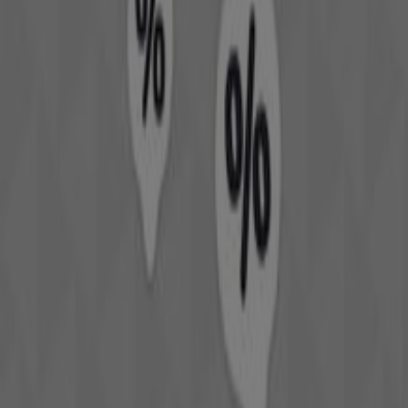
No pierdas la oportunidad de aprovechar las
ofertas
de
Douglas
en las tiendas de
Narón
y mantente actualizado
con los mejores precios durante
agosto de 2026
. En
Tiendeo, siempre encontrarás las mejores tiendas y
opciones de compra en
Narón
. ¡Empieza a explorar las
tiendas y promociones que tenemos para ti ahora
mismo!
Publicidad