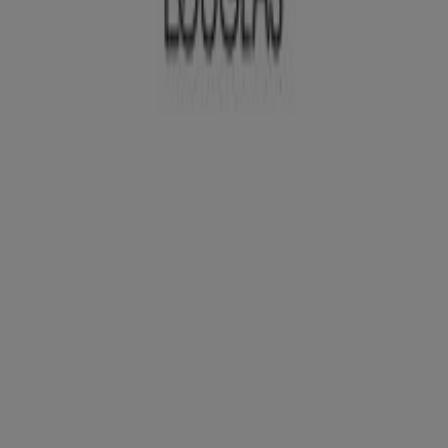
Douglas
Polígono de la Gandara, s/n, Narón
1.8 km
Cerrado
Publicidad