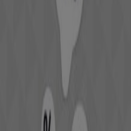
Douglas
¡Bienvenido a Tiendeo! Aquí puedes encontrar no solo
las mejores
ofertas
,
catálogos
y
promociones
, sino
también descubrir las tiendas más populares en
Narón
.
Durante el mes de
agosto de 2026
, en nuestra
plataforma podrás conocer las últimas novedades de
Douglas
, una de las marcas más reconocidas, así como
la ubicación y detalles de las tiendas más cercanas en
Narón
.
En Tiendeo, no solo tendrás acceso a
promociones
y
descuentos, sino también a información sobre las
tiendas físicas de tu ciudad. Explora los catálogos de
Douglas
, encuentra las tiendas en
Narón
y descubre los
productos con grandes descuentos para ahorrar en tus
compras este
agosto
. Además, te mantenemos al tanto
de las ubicaciones exactas, horarios de atención y todos
los detalles necesarios para que puedas disfrutar de una
experiencia de compra completa en
Narón
.