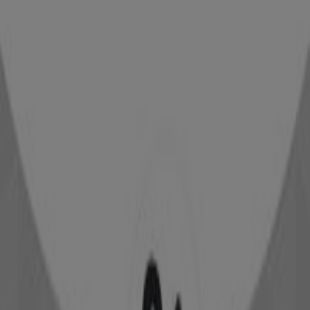
Catálogos de Douglas en Narón
Douglas
-15% de descuento en miles de productos
Caduca el 9/8
Douglas