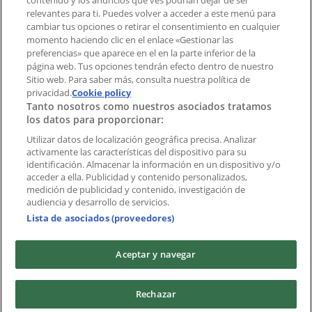
contenido y los anuncios que ves podrían dejar de ser
Índices
relevantes para ti. Puedes volver a acceder a este menú para
cambiar tus opciones o retirar el consentimiento en cualquier
momento haciendo clic en el enlace «Gestionar las
preferencias» que aparece en el en la parte inferior de la
Marcas
página web. Tus opciones tendrán efecto dentro de nuestro
Marcas locales
Sitio web. Para saber más, consulta nuestra política de
Negocios
privacidad.
Cookie policy
Tanto nosotros como nuestros asociados tratamos
Negocios cercanos
los datos para proporcionar:
Productos
Productos locales
Utilizar datos de localización geográfica precisa. Analizar
activamente las características del dispositivo para su
Ciudades
identificación. Almacenar la información en un dispositivo y/o
acceder a ella. Publicidad y contenido personalizados,
Descargar la APP Tiendeo
medición de publicidad y contenido, investigación de
audiencia y desarrollo de servicios.
Lista de asociados (proveedores)
Aceptar y navegar
Copyright © Tiendeo ® 2026 · Shopfully Marketing S.L.U. –
Rechazar
Palau de Mar – 08039 Barcelona, Spain