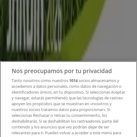
Tiendeo
¿Qué hacemos?
Soluciones para empresas
Noticias y prensa
Trabaja con nosotros
Contacto
Nos preocupamos por tu privacidad
Tanto nosotros como nuestros
1014
socios almacenamos y
accedemos a datos personales, como datos de navegación o
Contacto comercial y de marketing
identificadores únicos, en tu dispositivo. Si seleccionas Aceptar
Tienda mal colocada en el mapa
y navegar, estarás permitiendo que las tecnologías de rastreo
Notificar un folleto
apoyen los propósitos que se muestran en «nosotros y
¿Encontraste un problema en la web o en la
nuestros socios tratamos datos para proporcionar». Si
aplicación?
seleccionas Rechazar o retiras tu consentimiento, los
deshabilitarás. Si se deshabilitan los rastreadores, parte del
contenido y los anuncios que ves podrían dejar de ser
Índices
relevantes para ti. Puedes volver a acceder a este menú para