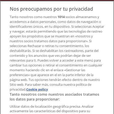
Contacto
Nos preocupamos por tu privacidad
Tanto nosotros como nuestros
1014
socios almacenamos y
accedemos a datos personales, como datos de navegación o
Contacto comercial y de marketing
identificadores únicos, en tu dispositivo. Si seleccionas Aceptar
Tienda mal colocada en el mapa
y navegar, estarás permitiendo que las tecnologías de rastreo
Notificar un folleto
apoyen los propósitos que se muestran en «nosotros y
¿Encontraste un problema en la web o en la
nuestros socios tratamos datos para proporcionar». Si
aplicación?
seleccionas Rechazar o retiras tu consentimiento, los
deshabilitarás. Si se deshabilitan los rastreadores, parte del
contenido y los anuncios que ves podrían dejar de ser
Índices
relevantes para ti. Puedes volver a acceder a este menú para
cambiar tus opciones o retirar el consentimiento en cualquier
momento haciendo clic en el enlace «Gestionar las
preferencias» que aparece en el en la parte inferior de la
Marcas
página web. Tus opciones tendrán efecto dentro de nuestro
Marcas locales
Sitio web. Para saber más, consulta nuestra política de
Negocios
privacidad.
Cookie policy
Tanto nosotros como nuestros asociados tratamos
Negocios cercanos
los datos para proporcionar:
Productos
Productos locales
Utilizar datos de localización geográfica precisa. Analizar
activamente las características del dispositivo para su
Ciudades