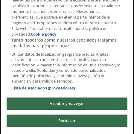
relevantes para ti. Puedes volver a acceder a este menú para
cambiar tus opciones o retirar el consentimiento en cualquier
momento haciendo clic en el enlace «Gestionar las
preferencias» que aparece en el en la parte inferior de la
Marcas
página web. Tus opciones tendrán efecto dentro de nuestro
Marcas locales
Sitio web. Para saber más, consulta nuestra política de
Negocios
privacidad.
Cookie policy
Tanto nosotros como nuestros asociados tratamos
Negocios cercanos
los datos para proporcionar:
Productos
Productos locales
Utilizar datos de localización geográfica precisa. Analizar
activamente las características del dispositivo para su
Ciudades
identificación. Almacenar la información en un dispositivo y/o
acceder a ella. Publicidad y contenido personalizados,
Descargar la APP Tiendeo
medición de publicidad y contenido, investigación de
audiencia y desarrollo de servicios.
Lista de asociados (proveedores)
Aceptar y navegar
Copyright © Tiendeo ® 2026 · Shopfully Marketing S.L.U. –
Rechazar
Palau de Mar – 08039 Barcelona, Spain