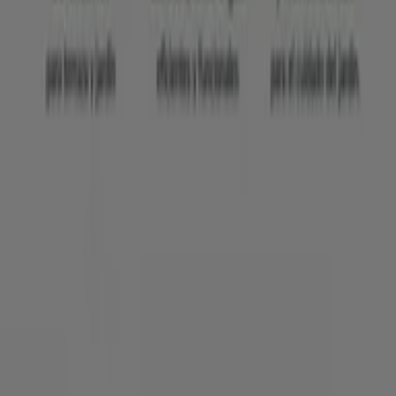
que tenemos para ti ahora mismo!
Publicidad