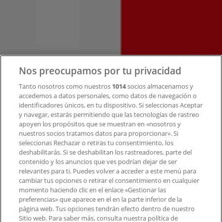
¿Qué hacemos?
Soluciones para empresas
Noticias y prensa
Trabaja con nosotros
Contacto
Nos preocupamos por tu privacidad
Tanto nosotros como nuestros
1014
socios almacenamos y
accedemos a datos personales, como datos de navegación o
Contacto comercial y de marketing
identificadores únicos, en tu dispositivo. Si seleccionas Aceptar
Tienda mal colocada en el mapa
y navegar, estarás permitiendo que las tecnologías de rastreo
Notificar un folleto
apoyen los propósitos que se muestran en «nosotros y
¿Encontraste un problema en la web o en la
nuestros socios tratamos datos para proporcionar». Si
aplicación?
seleccionas Rechazar o retiras tu consentimiento, los
deshabilitarás. Si se deshabilitan los rastreadores, parte del
contenido y los anuncios que ves podrían dejar de ser
Índices
relevantes para ti. Puedes volver a acceder a este menú para
cambiar tus opciones o retirar el consentimiento en cualquier
momento haciendo clic en el enlace «Gestionar las
preferencias» que aparece en el en la parte inferior de la
Marcas
página web. Tus opciones tendrán efecto dentro de nuestro
Marcas locales
Sitio web. Para saber más, consulta nuestra política de