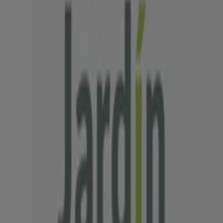
Camí - Horarios, teléfonos y
direcciones
Tiendeo en Santa María del Camí
»
Ofertas de Jardín y Bricolaje en Santa María del
Camí
»
Cadena88 en Santa María del Camí
»
Tiendas de Cadena88 en Santa María del Camí
Cadena88
Av. Jaume III, 21, Santa María del Camí
520 m