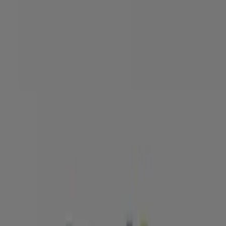
Estás aquí:
Santa María del Camí - 28001
Destacados
Hiper-Supermercados
Hogar y Muebles
Jardín
y Bricolaje
Ropa, Zapatos y Complementos
Informática y
Electrónica
Juguetes y Bebés
Coches, Motos y
Recambios
Perfumerías y
Belleza
Viajes
Restauración
Deporte
Salud y
Ópticas
Ocio
Libros y Papelerías
Bancos y Seguros
Bodas
Publicidad
Tiendas Cadena88 Santa María del