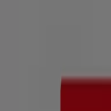
Tiendeo forma parte de Shopfully, la empresa
tecnológica que está reinventando las compras locales
en todo el mundo.
Tiendeo