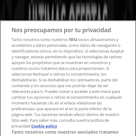
Noticias y prensa
Trabaja con nosotros
Contacto
Nos preocupamos por tu privacidad
Tanto nosotros como nuestros
1012
socios almacenamos y
accedemos a datos personales, como datos de navegación o
Contacto comercial y de marketing
identificadores únicos, en tu dispositivo. Si seleccionas Aceptar
Tienda mal colocada en el mapa
y navegar, estarás permitiendo que las tecnologías de rastreo
Notificar un folleto
apoyen los propósitos que se muestran en «nosotros y
¿Encontraste un problema en la web o en la
nuestros socios tratamos datos para proporcionar». Si
aplicación?
seleccionas Rechazar o retiras tu consentimiento, los
deshabilitarás. Si se deshabilitan los rastreadores, parte del
contenido y los anuncios que ves podrían dejar de ser
Índices
relevantes para ti. Puedes volver a acceder a este menú para
cambiar tus opciones o retirar el consentimiento en cualquier
momento haciendo clic en el enlace «Gestionar las
preferencias» que aparece en el en la parte inferior de la
Marcas
página web. Tus opciones tendrán efecto dentro de nuestro
Marcas locales
Sitio web. Para saber más, consulta nuestra política de
Negocios
privacidad.
Cookie policy
Tanto nosotros como nuestros asociados tratamos
Negocios cercanos