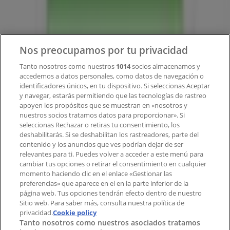
Noticias y prensa
Trabaja con nosotros
Contacto
Nos preocupamos por tu privacidad
Tanto nosotros como nuestros
1014
socios almacenamos y
accedemos a datos personales, como datos de navegación o
Contacto comercial y de marketing
identificadores únicos, en tu dispositivo. Si seleccionas Aceptar
Tienda mal colocada en el mapa
y navegar, estarás permitiendo que las tecnologías de rastreo
Notificar un folleto
apoyen los propósitos que se muestran en «nosotros y
¿Encontraste un problema en la web o en la
nuestros socios tratamos datos para proporcionar». Si
aplicación?
seleccionas Rechazar o retiras tu consentimiento, los
deshabilitarás. Si se deshabilitan los rastreadores, parte del
contenido y los anuncios que ves podrían dejar de ser
Índices
relevantes para ti. Puedes volver a acceder a este menú para
cambiar tus opciones o retirar el consentimiento en cualquier
momento haciendo clic en el enlace «Gestionar las
preferencias» que aparece en el en la parte inferior de la
Marcas
página web. Tus opciones tendrán efecto dentro de nuestro
Marcas locales
Sitio web. Para saber más, consulta nuestra política de
Negocios
privacidad.
Cookie policy
Tanto nosotros como nuestros asociados tratamos
Negocios cercanos