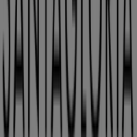
completa en
Valladolid
.
No pierdas la oportunidad de aprovechar las
ofertas
de
Santa Gloria
en las tiendas de
Valladolid
y mantente
actualizado con los mejores precios durante
agosto de
2026
. En Tiendeo, siempre encontrarás las mejores
tiendas y opciones de compra en
Valladolid
. ¡Empieza a
explorar las tiendas y promociones que tenemos para ti
ahora mismo!
Publicidad