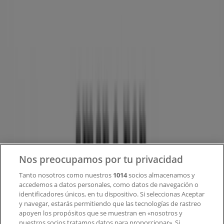
Tiendeo forma parte de Shopfully, la empresa
tecnológica que está reinventando las compras locales
en todo el mundo.
Tiendeo
¿Qué hacemos?
Soluciones para empresas
Noticias y prensa
Trabaja con nosotros
Contacto
Nos preocupamos por tu privacidad
Tanto nosotros como nuestros
1014
socios almacenamos y
accedemos a datos personales, como datos de navegación o
Contacto comercial y de marketing
identificadores únicos, en tu dispositivo. Si seleccionas Aceptar
Tienda mal colocada en el mapa
y navegar, estarás permitiendo que las tecnologías de rastreo
Notificar un folleto
apoyen los propósitos que se muestran en «nosotros y
¿Encontraste un problema en la web o en la
nuestros socios tratamos datos para proporcionar». Si