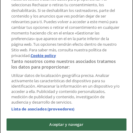
aplicación?
seleccionas Rechazar o retiras tu consentimiento, los
deshabilitarás. Si se deshabilitan los rastreadores, parte del
contenido y los anuncios que ves podrían dejar de ser
Índices
relevantes para ti. Puedes volver a acceder a este menú para
cambiar tus opciones o retirar el consentimiento en cualquier
momento haciendo clic en el enlace «Gestionar las
preferencias» que aparece en el en la parte inferior de la
Marcas
página web. Tus opciones tendrán efecto dentro de nuestro
Marcas locales
Sitio web. Para saber más, consulta nuestra política de
Negocios
privacidad.
Cookie policy
Tanto nosotros como nuestros asociados tratamos
Negocios cercanos
los datos para proporcionar:
Productos
Productos locales
Utilizar datos de localización geográfica precisa. Analizar
activamente las características del dispositivo para su
Ciudades
identificación. Almacenar la información en un dispositivo y/o
acceder a ella. Publicidad y contenido personalizados,
Descargar la APP Tiendeo
medición de publicidad y contenido, investigación de
audiencia y desarrollo de servicios.
Lista de asociados (proveedores)
Aceptar y navegar