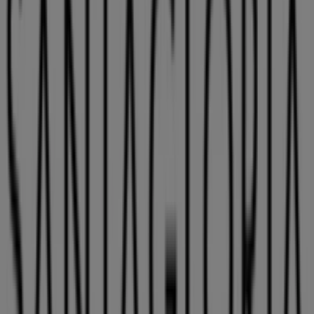
Santa Gloria
¡Bienvenido a Tiendeo! Aquí puedes encontrar no solo
las mejores
ofertas
,
catálogos
y
promociones
, sino
también descubrir las tiendas más populares en
Valladolid
. Durante el mes de
agosto de 2026
, en
nuestra plataforma podrás conocer las últimas
novedades de
Santa Gloria
, una de las marcas más
reconocidas, así como la ubicación y detalles de las
tiendas más cercanas en
Valladolid
.
En Tiendeo, no solo tendrás acceso a
promociones
y
descuentos, sino también a información sobre las
tiendas físicas de tu ciudad. Explora los catálogos de
Santa Gloria
, encuentra las tiendas en
Valladolid
y
descubre los productos con grandes descuentos para
ahorrar en tus compras este
agosto
. Además, te
mantenemos al tanto de las ubicaciones exactas,
horarios de atención y todos los detalles necesarios para
que puedas disfrutar de una experiencia de compra