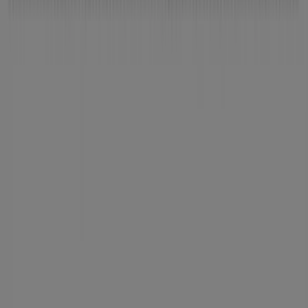
Valladolid - Horarios, teléfonos y
direcciones
Tiendeo en Valladolid
»
Ofertas de Restauración en Valladolid
»
Santa Gloria en Valladolid
»
Tiendas de Santa Gloria en Valladolid
Santa Gloria
Teresa Gil, 18, Valladolid
372 m
Cerrado