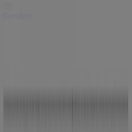
Estás aquí:
Valladolid - 28001
Destacados
Hiper-Supermercados
Hogar y Muebles
Jardín
y Bricolaje
Ropa, Zapatos y Complementos
Informática y
Electrónica
Juguetes y Bebés
Coches, Motos y
Recambios
Perfumerías y
Belleza
Viajes
Restauración
Deporte
Salud y
Ópticas
Ocio
Libros y Papelerías
Bancos y Seguros
Bodas
Publicidad
Restaurantes Santa Gloria