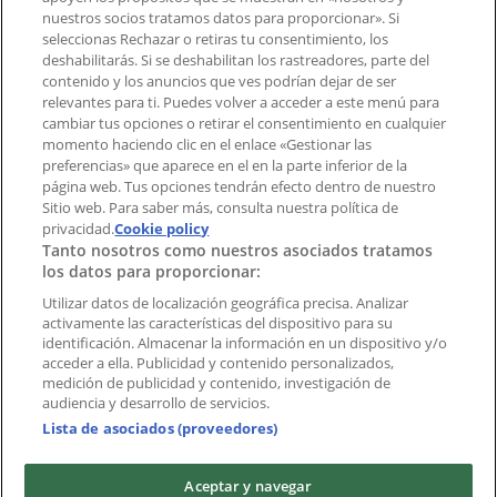
¿Encontraste un problema en la web o en la
nuestros socios tratamos datos para proporcionar». Si
aplicación?
seleccionas Rechazar o retiras tu consentimiento, los
deshabilitarás. Si se deshabilitan los rastreadores, parte del
contenido y los anuncios que ves podrían dejar de ser
Índices
relevantes para ti. Puedes volver a acceder a este menú para
cambiar tus opciones o retirar el consentimiento en cualquier
momento haciendo clic en el enlace «Gestionar las
preferencias» que aparece en el en la parte inferior de la
Marcas
página web. Tus opciones tendrán efecto dentro de nuestro
Marcas locales
Sitio web. Para saber más, consulta nuestra política de
Negocios
privacidad.
Cookie policy
Tanto nosotros como nuestros asociados tratamos
Negocios cercanos
los datos para proporcionar:
Productos
Productos locales
Utilizar datos de localización geográfica precisa. Analizar
activamente las características del dispositivo para su
Ciudades
identificación. Almacenar la información en un dispositivo y/o
acceder a ella. Publicidad y contenido personalizados,
Descargar la APP Tiendeo
medición de publicidad y contenido, investigación de
audiencia y desarrollo de servicios.
Lista de asociados (proveedores)
Aceptar y navegar