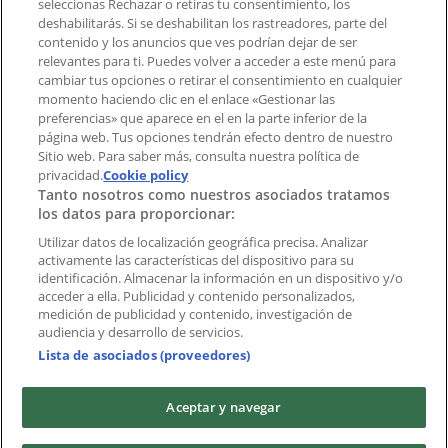
Notificar un folleto
seleccionas Rechazar o retiras tu consentimiento, los
deshabilitarás. Si se deshabilitan los rastreadores, parte del
¿Encontraste un problema en la web o en la
contenido y los anuncios que ves podrían dejar de ser
aplicación?
relevantes para ti. Puedes volver a acceder a este menú para
cambiar tus opciones o retirar el consentimiento en cualquier
momento haciendo clic en el enlace «Gestionar las
Índices
preferencias» que aparece en el en la parte inferior de la
página web. Tus opciones tendrán efecto dentro de nuestro
Sitio web. Para saber más, consulta nuestra política de
Marcas
privacidad.
Cookie policy
Tanto nosotros como nuestros asociados tratamos
Negocios
los datos para proporcionar:
Negocios cercanos
Productos
Utilizar datos de localización geográfica precisa. Analizar
activamente las características del dispositivo para su
Ciudades
identificación. Almacenar la información en un dispositivo y/o
acceder a ella. Publicidad y contenido personalizados,
Descargar la APP Tiendeo
medición de publicidad y contenido, investigación de
audiencia y desarrollo de servicios.
Lista de asociados (proveedores)
Aceptar y navegar