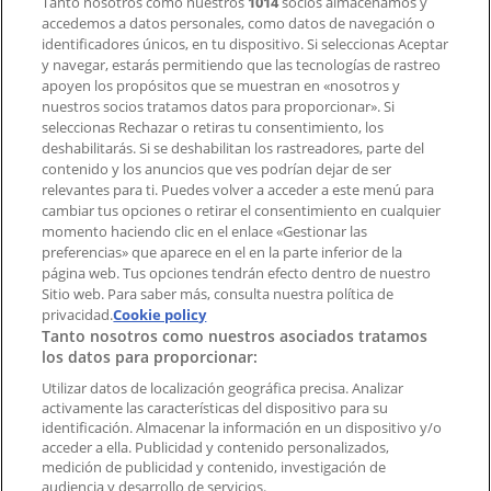
Tanto nosotros como nuestros
1014
socios almacenamos y
accedemos a datos personales, como datos de navegación o
Contacto comercial y de marketing
identificadores únicos, en tu dispositivo. Si seleccionas Aceptar
Tienda mal colocada en el mapa
y navegar, estarás permitiendo que las tecnologías de rastreo
Notificar un folleto
apoyen los propósitos que se muestran en «nosotros y
¿Encontraste un problema en la web o en la
nuestros socios tratamos datos para proporcionar». Si
aplicación?
seleccionas Rechazar o retiras tu consentimiento, los
deshabilitarás. Si se deshabilitan los rastreadores, parte del
contenido y los anuncios que ves podrían dejar de ser
Índices
relevantes para ti. Puedes volver a acceder a este menú para
cambiar tus opciones o retirar el consentimiento en cualquier
momento haciendo clic en el enlace «Gestionar las
preferencias» que aparece en el en la parte inferior de la
Marcas
página web. Tus opciones tendrán efecto dentro de nuestro
Marcas locales
Sitio web. Para saber más, consulta nuestra política de
Negocios
privacidad.
Cookie policy
Tanto nosotros como nuestros asociados tratamos
Negocios cercanos
los datos para proporcionar:
Productos
Productos locales
Utilizar datos de localización geográfica precisa. Analizar
activamente las características del dispositivo para su
Ciudades
identificación. Almacenar la información en un dispositivo y/o
acceder a ella. Publicidad y contenido personalizados,
Descargar la APP Tiendeo
medición de publicidad y contenido, investigación de
audiencia y desarrollo de servicios.