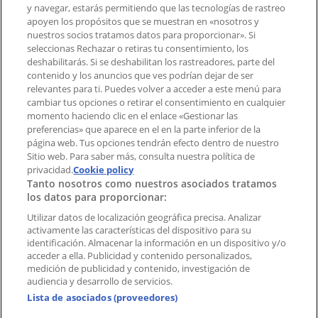
Tienda mal colocada en el mapa
y navegar, estarás permitiendo que las tecnologías de rastreo
Notificar un folleto
apoyen los propósitos que se muestran en «nosotros y
¿Encontraste un problema en la web o en la
nuestros socios tratamos datos para proporcionar». Si
aplicación?
seleccionas Rechazar o retiras tu consentimiento, los
deshabilitarás. Si se deshabilitan los rastreadores, parte del
contenido y los anuncios que ves podrían dejar de ser
Índices
relevantes para ti. Puedes volver a acceder a este menú para
cambiar tus opciones o retirar el consentimiento en cualquier
momento haciendo clic en el enlace «Gestionar las
preferencias» que aparece en el en la parte inferior de la
Marcas
página web. Tus opciones tendrán efecto dentro de nuestro
Marcas locales
Sitio web. Para saber más, consulta nuestra política de
Negocios
privacidad.
Cookie policy
Tanto nosotros como nuestros asociados tratamos
Negocios cercanos
los datos para proporcionar:
Productos
Productos locales
Utilizar datos de localización geográfica precisa. Analizar
activamente las características del dispositivo para su
Ciudades
identificación. Almacenar la información en un dispositivo y/o
acceder a ella. Publicidad y contenido personalizados,
Descargar la APP Tiendeo
medición de publicidad y contenido, investigación de
audiencia y desarrollo de servicios.
Lista de asociados (proveedores)