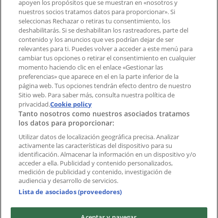
apoyen los propósitos que se muestran en «nosotros y
¿Encontraste un problema en la web o en la
nuestros socios tratamos datos para proporcionar». Si
aplicación?
seleccionas Rechazar o retiras tu consentimiento, los
deshabilitarás. Si se deshabilitan los rastreadores, parte del
contenido y los anuncios que ves podrían dejar de ser
Índices
relevantes para ti. Puedes volver a acceder a este menú para
cambiar tus opciones o retirar el consentimiento en cualquier
momento haciendo clic en el enlace «Gestionar las
preferencias» que aparece en el en la parte inferior de la
Marcas
página web. Tus opciones tendrán efecto dentro de nuestro
Marcas locales
Sitio web. Para saber más, consulta nuestra política de
Negocios
privacidad.
Cookie policy
Tanto nosotros como nuestros asociados tratamos
Negocios cercanos
los datos para proporcionar:
Productos
Productos locales
Utilizar datos de localización geográfica precisa. Analizar
activamente las características del dispositivo para su
Ciudades
identificación. Almacenar la información en un dispositivo y/o
acceder a ella. Publicidad y contenido personalizados,
Descargar la APP Tiendeo
medición de publicidad y contenido, investigación de
audiencia y desarrollo de servicios.
Lista de asociados (proveedores)
Aceptar y navegar