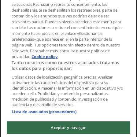
aplicación?
seleccionas Rechazar o retiras tu consentimiento, los
deshabilitarás. Si se deshabilitan los rastreadores, parte del
contenido y los anuncios que ves podrían dejar de ser
Índices
relevantes para ti. Puedes volver a acceder a este menú para
cambiar tus opciones o retirar el consentimiento en cualquier
momento haciendo clic en el enlace «Gestionar las
preferencias» que aparece en el en la parte inferior de la
Marcas
página web. Tus opciones tendrán efecto dentro de nuestro
Marcas locales
Sitio web. Para saber más, consulta nuestra política de
Negocios
privacidad.
Cookie policy
Tanto nosotros como nuestros asociados tratamos
Negocios cercanos
los datos para proporcionar:
Productos
Productos locales
Utilizar datos de localización geográfica precisa. Analizar
activamente las características del dispositivo para su
Ciudades
identificación. Almacenar la información en un dispositivo y/o
acceder a ella. Publicidad y contenido personalizados,
Descargar la APP Tiendeo
medición de publicidad y contenido, investigación de
audiencia y desarrollo de servicios.
Lista de asociados (proveedores)
Aceptar y navegar