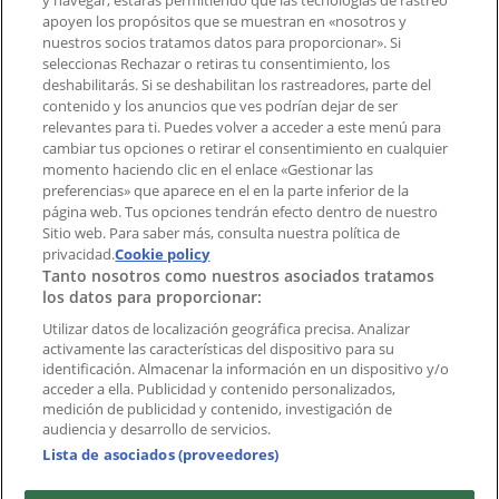
y navegar, estarás permitiendo que las tecnologías de rastreo
Notificar un folleto
apoyen los propósitos que se muestran en «nosotros y
¿Encontraste un problema en la web o en la
nuestros socios tratamos datos para proporcionar». Si
aplicación?
seleccionas Rechazar o retiras tu consentimiento, los
deshabilitarás. Si se deshabilitan los rastreadores, parte del
contenido y los anuncios que ves podrían dejar de ser
Índices
relevantes para ti. Puedes volver a acceder a este menú para
cambiar tus opciones o retirar el consentimiento en cualquier
momento haciendo clic en el enlace «Gestionar las
preferencias» que aparece en el en la parte inferior de la
Marcas
página web. Tus opciones tendrán efecto dentro de nuestro
Marcas locales
Sitio web. Para saber más, consulta nuestra política de
Negocios
privacidad.
Cookie policy
Tanto nosotros como nuestros asociados tratamos
Negocios cercanos
los datos para proporcionar:
Productos
Productos locales
Utilizar datos de localización geográfica precisa. Analizar
activamente las características del dispositivo para su
Ciudades
identificación. Almacenar la información en un dispositivo y/o
acceder a ella. Publicidad y contenido personalizados,
Descargar la APP Tiendeo
medición de publicidad y contenido, investigación de
audiencia y desarrollo de servicios.
Lista de asociados (proveedores)