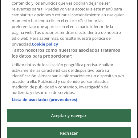
contenido y los anuncios que ves podrían dejar de ser
Índices
relevantes para ti. Puedes volver a acceder a este menú para
cambiar tus opciones o retirar el consentimiento en cualquier
momento haciendo clic en el enlace «Gestionar las
preferencias» que aparece en el en la parte inferior de la
Marcas
página web. Tus opciones tendrán efecto dentro de nuestro
Marcas locales
Sitio web. Para saber más, consulta nuestra política de
Negocios
privacidad.
Cookie policy
Tanto nosotros como nuestros asociados tratamos
Negocios cercanos
los datos para proporcionar:
Productos
Productos locales
Utilizar datos de localización geográfica precisa. Analizar
activamente las características del dispositivo para su
Ciudades
identificación. Almacenar la información en un dispositivo y/o
acceder a ella. Publicidad y contenido personalizados,
Descargar la APP Tiendeo
medición de publicidad y contenido, investigación de
audiencia y desarrollo de servicios.
Lista de asociados (proveedores)
Aceptar y navegar
Copyright © Tiendeo ® 2026 · Shopfully Marketing S.L.U. –
Rechazar
Palau de Mar – 08039 Barcelona, Spain