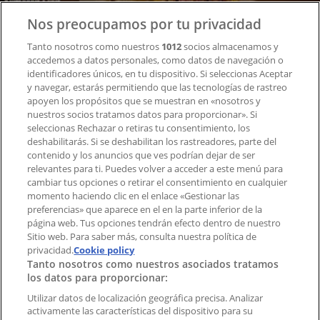
Contacto
Nos preocupamos por tu privacidad
Tanto nosotros como nuestros
1012
socios almacenamos y
accedemos a datos personales, como datos de navegación o
Contacto comercial y de marketing
identificadores únicos, en tu dispositivo. Si seleccionas Aceptar
Tienda mal colocada en el mapa
y navegar, estarás permitiendo que las tecnologías de rastreo
Notificar un folleto
apoyen los propósitos que se muestran en «nosotros y
¿Encontraste un problema en la web o en la
nuestros socios tratamos datos para proporcionar». Si
aplicación?
seleccionas Rechazar o retiras tu consentimiento, los
deshabilitarás. Si se deshabilitan los rastreadores, parte del
contenido y los anuncios que ves podrían dejar de ser
Índices
relevantes para ti. Puedes volver a acceder a este menú para
cambiar tus opciones o retirar el consentimiento en cualquier
momento haciendo clic en el enlace «Gestionar las
preferencias» que aparece en el en la parte inferior de la
Marcas
página web. Tus opciones tendrán efecto dentro de nuestro
Marcas locales
Sitio web. Para saber más, consulta nuestra política de
Negocios
privacidad.
Cookie policy
Tanto nosotros como nuestros asociados tratamos
Negocios cercanos
los datos para proporcionar:
Productos
Productos locales
Utilizar datos de localización geográfica precisa. Analizar
activamente las características del dispositivo para su
Ciudades