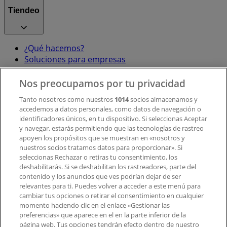
Tiendeo
¿Qué hacemos?
Soluciones para empresas
Noticias y prensa
Trabaja con nosotros
Nos preocupamos por tu privacidad
Tanto nosotros como nuestros
1014
socios almacenamos y
accedemos a datos personales, como datos de navegación o
Contacto
identificadores únicos, en tu dispositivo. Si seleccionas Aceptar
y navegar, estarás permitiendo que las tecnologías de rastreo
apoyen los propósitos que se muestran en «nosotros y
Contacto comercial y de marketing
nuestros socios tratamos datos para proporcionar». Si
Tienda mal colocada en el mapa
seleccionas Rechazar o retiras tu consentimiento, los
deshabilitarás. Si se deshabilitan los rastreadores, parte del
Notificar un folleto
contenido y los anuncios que ves podrían dejar de ser
¿Encontraste un problema en la web o en la
relevantes para ti. Puedes volver a acceder a este menú para
aplicación?
cambiar tus opciones o retirar el consentimiento en cualquier
momento haciendo clic en el enlace «Gestionar las
preferencias» que aparece en el en la parte inferior de la
Índices
página web. Tus opciones tendrán efecto dentro de nuestro