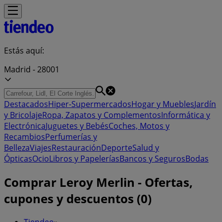
Estás aquí:
Madrid - 28001
Destacados
Hiper-Supermercados
Hogar y Muebles
Jardín
y Bricolaje
Ropa, Zapatos y Complementos
Informática y
Electrónica
Juguetes y Bebés
Coches, Motos y
Recambios
Perfumerías y
Belleza
Viajes
Restauración
Deporte
Salud y
Ópticas
Ocio
Libros y Papelerías
Bancos y Seguros
Bodas
Comprar Leroy Merlin - Ofertas,
cupones y descuentos (0)
Tiendeo
»