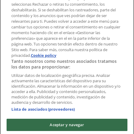
aplicación?
seleccionas Rechazar o retiras tu consentimiento, los
deshabilitarás. Si se deshabilitan los rastreadores, parte del
contenido y los anuncios que ves podrían dejar de ser
Índices
relevantes para ti. Puedes volver a acceder a este menú para
cambiar tus opciones o retirar el consentimiento en cualquier
momento haciendo clic en el enlace «Gestionar las
preferencias» que aparece en el en la parte inferior de la
Marcas
página web. Tus opciones tendrán efecto dentro de nuestro
Marcas locales
Sitio web. Para saber más, consulta nuestra política de
Negocios
privacidad.
Cookie policy
Tanto nosotros como nuestros asociados tratamos
Negocios cercanos
los datos para proporcionar:
Productos
Productos locales
Utilizar datos de localización geográfica precisa. Analizar
activamente las características del dispositivo para su
Ciudades
identificación. Almacenar la información en un dispositivo y/o
acceder a ella. Publicidad y contenido personalizados,
Descargar la APP Tiendeo
medición de publicidad y contenido, investigación de
audiencia y desarrollo de servicios.
Lista de asociados (proveedores)
Aceptar y navegar