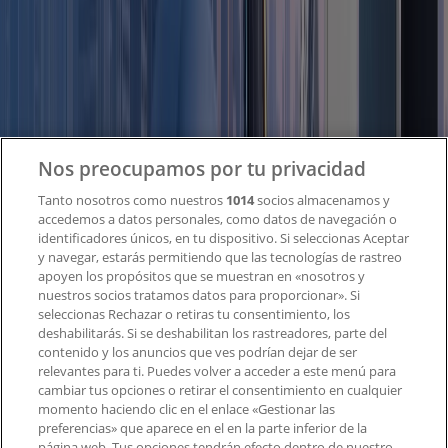
¿Qué hacemos?
Soluciones para empresas
Noticias y prensa
Trabaja con nosotros
Contacto
Nos preocupamos por tu privacidad
Tanto nosotros como nuestros
1014
socios almacenamos y
accedemos a datos personales, como datos de navegación o
Contacto comercial y de marketing
identificadores únicos, en tu dispositivo. Si seleccionas Aceptar
Tienda mal colocada en el mapa
y navegar, estarás permitiendo que las tecnologías de rastreo
Notificar un folleto
apoyen los propósitos que se muestran en «nosotros y
¿Encontraste un problema en la web o en la
nuestros socios tratamos datos para proporcionar». Si
aplicación?
seleccionas Rechazar o retiras tu consentimiento, los
deshabilitarás. Si se deshabilitan los rastreadores, parte del
contenido y los anuncios que ves podrían dejar de ser
Índices
relevantes para ti. Puedes volver a acceder a este menú para
cambiar tus opciones o retirar el consentimiento en cualquier
momento haciendo clic en el enlace «Gestionar las
preferencias» que aparece en el en la parte inferior de la
Marcas
página web. Tus opciones tendrán efecto dentro de nuestro