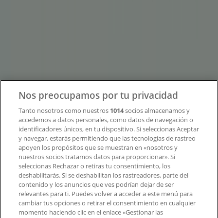
Tiendeo
¿Qué hacemos?
Soluciones para empresas
Noticias y prensa
Trabaja con nosotros
Nos preocupamos por tu privacidad
Tanto nosotros como nuestros
1014
socios almacenamos y
Contacto
accedemos a datos personales, como datos de navegación o
identificadores únicos, en tu dispositivo. Si seleccionas Aceptar
y navegar, estarás permitiendo que las tecnologías de rastreo
apoyen los propósitos que se muestran en «nosotros y
Contacto comercial y de marketing
nuestros socios tratamos datos para proporcionar». Si
Tienda mal colocada en el mapa
seleccionas Rechazar o retiras tu consentimiento, los
deshabilitarás. Si se deshabilitan los rastreadores, parte del
Notificar un folleto
contenido y los anuncios que ves podrían dejar de ser
¿Encontraste un problema en la web o en la
relevantes para ti. Puedes volver a acceder a este menú para
aplicación?
cambiar tus opciones o retirar el consentimiento en cualquier
momento haciendo clic en el enlace «Gestionar las