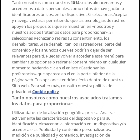
Tanto nosotros como nuestros
1014
socios almacenamos y
accedemos a datos personales, como datos de navegación o
Contacto comercial y de marketing
identificadores únicos, en tu dispositivo. Si seleccionas Aceptar
Tienda mal colocada en el mapa
y navegar, estarás permitiendo que las tecnologías de rastreo
Notificar un folleto
apoyen los propósitos que se muestran en «nosotros y
¿Encontraste un problema en la web o en la
nuestros socios tratamos datos para proporcionar». Si
aplicación?
seleccionas Rechazar o retiras tu consentimiento, los
deshabilitarás. Si se deshabilitan los rastreadores, parte del
contenido y los anuncios que ves podrían dejar de ser
Índices
relevantes para ti. Puedes volver a acceder a este menú para
cambiar tus opciones o retirar el consentimiento en cualquier
momento haciendo clic en el enlace «Gestionar las
preferencias» que aparece en el en la parte inferior de la
Marcas
página web. Tus opciones tendrán efecto dentro de nuestro
Marcas locales
Sitio web. Para saber más, consulta nuestra política de
Negocios
privacidad.
Cookie policy
Tanto nosotros como nuestros asociados tratamos
Negocios cercanos
los datos para proporcionar:
Productos
Productos locales
Utilizar datos de localización geográfica precisa. Analizar
activamente las características del dispositivo para su
Ciudades
identificación. Almacenar la información en un dispositivo y/o
acceder a ella. Publicidad y contenido personalizados,
Descargar la APP Tiendeo
medición de publicidad y contenido, investigación de