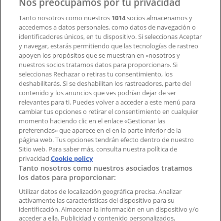
Nos preocupamos por tu privacidad
Tanto nosotros como nuestros
1014
socios almacenamos y
accedemos a datos personales, como datos de navegación o
Contacto comercial y de marketing
identificadores únicos, en tu dispositivo. Si seleccionas Aceptar
Tienda mal colocada en el mapa
y navegar, estarás permitiendo que las tecnologías de rastreo
Notificar un folleto
apoyen los propósitos que se muestran en «nosotros y
¿Encontraste un problema en la web o en la
nuestros socios tratamos datos para proporcionar». Si
aplicación?
seleccionas Rechazar o retiras tu consentimiento, los
deshabilitarás. Si se deshabilitan los rastreadores, parte del
contenido y los anuncios que ves podrían dejar de ser
Índices
relevantes para ti. Puedes volver a acceder a este menú para
cambiar tus opciones o retirar el consentimiento en cualquier
momento haciendo clic en el enlace «Gestionar las
preferencias» que aparece en el en la parte inferior de la
Marcas
página web. Tus opciones tendrán efecto dentro de nuestro
Marcas locales
Sitio web. Para saber más, consulta nuestra política de
Negocios
privacidad.
Cookie policy
Tanto nosotros como nuestros asociados tratamos
Negocios cercanos
los datos para proporcionar:
Productos
Productos locales
Utilizar datos de localización geográfica precisa. Analizar
activamente las características del dispositivo para su
Ciudades
identificación. Almacenar la información en un dispositivo y/o
acceder a ella. Publicidad y contenido personalizados,