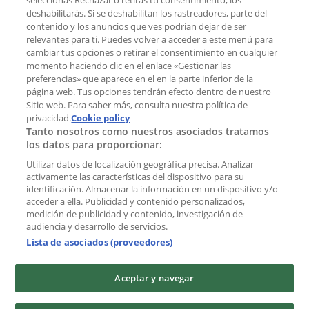
aplicación?
seleccionas Rechazar o retiras tu consentimiento, los
deshabilitarás. Si se deshabilitan los rastreadores, parte del
contenido y los anuncios que ves podrían dejar de ser
Índices
relevantes para ti. Puedes volver a acceder a este menú para
cambiar tus opciones o retirar el consentimiento en cualquier
momento haciendo clic en el enlace «Gestionar las
preferencias» que aparece en el en la parte inferior de la
Marcas
página web. Tus opciones tendrán efecto dentro de nuestro
Marcas locales
Sitio web. Para saber más, consulta nuestra política de
Negocios
privacidad.
Cookie policy
Tanto nosotros como nuestros asociados tratamos
Negocios cercanos
los datos para proporcionar:
Productos
Productos locales
Utilizar datos de localización geográfica precisa. Analizar
activamente las características del dispositivo para su
Ciudades
identificación. Almacenar la información en un dispositivo y/o
acceder a ella. Publicidad y contenido personalizados,
Descargar la APP Tiendeo
medición de publicidad y contenido, investigación de
audiencia y desarrollo de servicios.
Lista de asociados (proveedores)
Aceptar y navegar