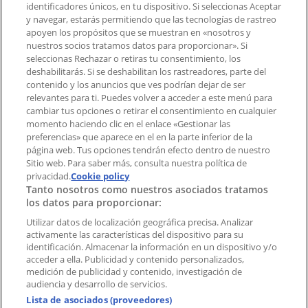
identificadores únicos, en tu dispositivo. Si seleccionas Aceptar
Tienda mal colocada en el mapa
y navegar, estarás permitiendo que las tecnologías de rastreo
Notificar un folleto
apoyen los propósitos que se muestran en «nosotros y
¿Encontraste un problema en la web o en la
nuestros socios tratamos datos para proporcionar». Si
aplicación?
seleccionas Rechazar o retiras tu consentimiento, los
deshabilitarás. Si se deshabilitan los rastreadores, parte del
contenido y los anuncios que ves podrían dejar de ser
Índices
relevantes para ti. Puedes volver a acceder a este menú para
cambiar tus opciones o retirar el consentimiento en cualquier
momento haciendo clic en el enlace «Gestionar las
preferencias» que aparece en el en la parte inferior de la
Marcas
página web. Tus opciones tendrán efecto dentro de nuestro
Marcas locales
Sitio web. Para saber más, consulta nuestra política de
Negocios
privacidad.
Cookie policy
Tanto nosotros como nuestros asociados tratamos
Negocios cercanos
los datos para proporcionar:
Productos
Productos locales
Utilizar datos de localización geográfica precisa. Analizar
activamente las características del dispositivo para su
Ciudades
identificación. Almacenar la información en un dispositivo y/o
acceder a ella. Publicidad y contenido personalizados,
Descargar la APP Tiendeo
medición de publicidad y contenido, investigación de
audiencia y desarrollo de servicios.
Lista de asociados (proveedores)