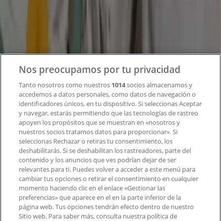
¿Qué hacemos?
Soluciones para empresas
Noticias y prensa
Trabaja con nosotros
Contacto
Nos preocupamos por tu privacidad
Tanto nosotros como nuestros
1014
socios almacenamos y
accedemos a datos personales, como datos de navegación o
Contacto comercial y de marketing
identificadores únicos, en tu dispositivo. Si seleccionas Aceptar
Tienda mal colocada en el mapa
y navegar, estarás permitiendo que las tecnologías de rastreo
Notificar un folleto
apoyen los propósitos que se muestran en «nosotros y
¿Encontraste un problema en la web o en la
nuestros socios tratamos datos para proporcionar». Si
aplicación?
seleccionas Rechazar o retiras tu consentimiento, los
deshabilitarás. Si se deshabilitan los rastreadores, parte del
contenido y los anuncios que ves podrían dejar de ser
Índices
relevantes para ti. Puedes volver a acceder a este menú para
cambiar tus opciones o retirar el consentimiento en cualquier
momento haciendo clic en el enlace «Gestionar las
preferencias» que aparece en el en la parte inferior de la
Marcas
página web. Tus opciones tendrán efecto dentro de nuestro
Marcas locales
Sitio web. Para saber más, consulta nuestra política de