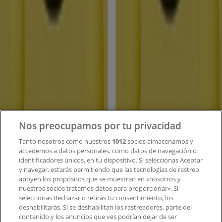
Tiendeo
¿Qué hacemos?
Soluciones para empresas
Noticias y prensa
Trabaja con nosotros
Contacto
Nos preocupamos por tu privacidad
Tanto nosotros como nuestros
1012
socios almacenamos y
accedemos a datos personales, como datos de navegación o
Contacto comercial y de marketing
identificadores únicos, en tu dispositivo. Si seleccionas Aceptar
Tienda mal colocada en el mapa
y navegar, estarás permitiendo que las tecnologías de rastreo
Notificar un folleto
apoyen los propósitos que se muestran en «nosotros y
¿Encontraste un problema en la web o en la
nuestros socios tratamos datos para proporcionar». Si
aplicación?
seleccionas Rechazar o retiras tu consentimiento, los
deshabilitarás. Si se deshabilitan los rastreadores, parte del
contenido y los anuncios que ves podrían dejar de ser