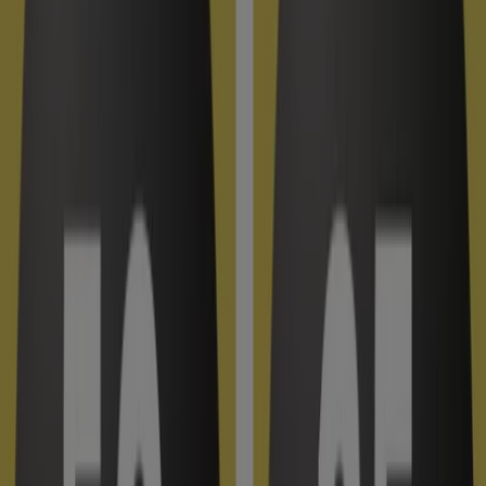
Ahorrar es aún más fácil con la aplicación.
Puedes encontrar las mejores ofertas de los negocios
más cercanos, guardarlas y crear tu lista de ahorro, todo
desde tu celular.
DESCARGA LA APLICACIÓN
Otros Catálogos de Salud y Ópticas
en Vigo
Visionlab
Promociones