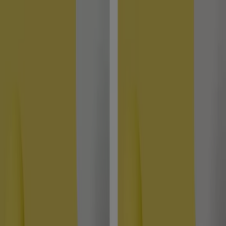
Estás aquí:
Vigo - 28001
Destacados
Hiper-Supermercados
Hogar y Muebles
Jardín
y Bricolaje
Ropa, Zapatos y Complementos
Informática y
Electrónica
Juguetes y Bebés
Coches, Motos y
Recambios
Perfumerías y
Belleza
Viajes
Restauración
Deporte
Salud y
Ópticas
Ocio
Libros y Papelerías
Bancos y Seguros
Bodas
Publicidad
Amplifon Vigo - Ofertas, Descuentos