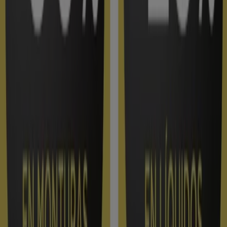
Otros negocios de Salud y Ópticas
en Vigo
Encuentra catálogos de Amplifon en
tu ciudad
Amplifon en Madrid
Amplifon en Barcelona
Amplifon en Sevilla
Amplifon en Zaragoza
Amplifon en
Málaga
Amplifon en Pontevedra
Amplifon en
Vilagarcía de Arousa
Amplifon en Lalín
Amplifon en
Ourense
Amplifon en Santiago de Compostela
Ver más ciudades
Vistazo de las ofertas de Amplifon
en Vigo