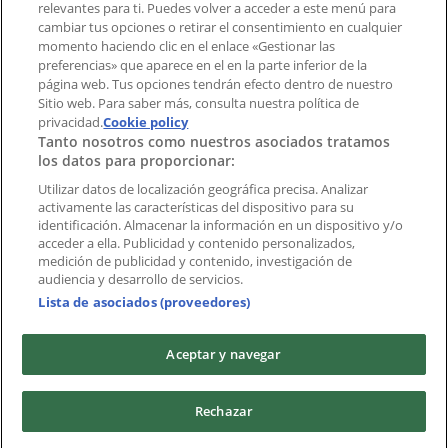
Índices
relevantes para ti. Puedes volver a acceder a este menú para
cambiar tus opciones o retirar el consentimiento en cualquier
momento haciendo clic en el enlace «Gestionar las
preferencias» que aparece en el en la parte inferior de la
Marcas
página web. Tus opciones tendrán efecto dentro de nuestro
Marcas locales
Sitio web. Para saber más, consulta nuestra política de
privacidad.
Negocios
Cookie policy
Tanto nosotros como nuestros asociados tratamos
Negocios cercanos
los datos para proporcionar:
Productos
Productos locales
Utilizar datos de localización geográfica precisa. Analizar
activamente las características del dispositivo para su
Ciudades
identificación. Almacenar la información en un dispositivo y/o
acceder a ella. Publicidad y contenido personalizados,
Descargar la APP Tiendeo
medición de publicidad y contenido, investigación de
audiencia y desarrollo de servicios.
Lista de asociados (proveedores)
Aceptar y navegar
Copyright © Tiendeo ® 2026 · Shopfully Marketing S.L.U. –
Rechazar
Palau de Mar – 08039 Barcelona, Spain