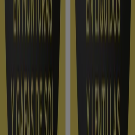
Categoría:
Salud y Ópticas
Catálogos y ofertas de Amplifon en
Vigo
Bienvenido a Tiendeo, tu mejor opción para encontrar
las más destacadas
ofertas
,
catálogos
y
promociones
de
Salud y Ópticas
en
Vigo
. Durante el mes de
agosto
de 2026
, en nuestra plataforma podrás descubrir las
últimas ofertas de
Amplifon
, una de las marcas más
populares en el sector de
Salud y Ópticas
en
Vigo
.
Accede a los catálogos de
Amplifon
y descubre
productos con grandes descuentos que te permitirán
ahorrar en tus compras este
agosto
. Además, te
mantenemos informado sobre todas las
promociones
exclusivas, liquidaciones y las novedades más recientes
en
Vigo
y sus alrededores.