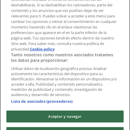
deshabilitarás. Si se deshabilitan los rastreadores, parte del
contenido y los anuncios que ves podrían dejar de ser
Índices
relevantes para ti. Puedes volver a acceder a este menú para
cambiar tus opciones o retirar el consentimiento en cualquier
momento haciendo clic en el enlace «Gestionar las
preferencias» que aparece en el en la parte inferior de la
Marcas
página web. Tus opciones tendrán efecto dentro de nuestro
Marcas locales
Sitio web. Para saber más, consulta nuestra política de
Negocios
privacidad.
Cookie policy
Tanto nosotros como nuestros asociados tratamos
Negocios cercanos
los datos para proporcionar:
Productos
Productos locales
Utilizar datos de localización geográfica precisa. Analizar
activamente las características del dispositivo para su
Ciudades
identificación. Almacenar la información en un dispositivo y/o
acceder a ella. Publicidad y contenido personalizados,
Descargar la APP Tiendeo
medición de publicidad y contenido, investigación de
audiencia y desarrollo de servicios.
Lista de asociados (proveedores)
Aceptar y navegar