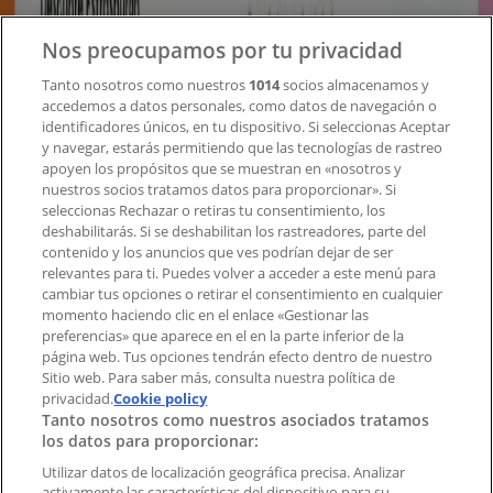
Contacto
Nos preocupamos por tu privacidad
Tanto nosotros como nuestros
1014
socios almacenamos y
accedemos a datos personales, como datos de navegación o
Contacto comercial y de marketing
identificadores únicos, en tu dispositivo. Si seleccionas Aceptar
Tienda mal colocada en el mapa
y navegar, estarás permitiendo que las tecnologías de rastreo
Notificar un folleto
apoyen los propósitos que se muestran en «nosotros y
¿Encontraste un problema en la web o en la
nuestros socios tratamos datos para proporcionar». Si
aplicación?
seleccionas Rechazar o retiras tu consentimiento, los
deshabilitarás. Si se deshabilitan los rastreadores, parte del
contenido y los anuncios que ves podrían dejar de ser
Índices
relevantes para ti. Puedes volver a acceder a este menú para
cambiar tus opciones o retirar el consentimiento en cualquier
momento haciendo clic en el enlace «Gestionar las
preferencias» que aparece en el en la parte inferior de la
Marcas
página web. Tus opciones tendrán efecto dentro de nuestro
Marcas locales
Sitio web. Para saber más, consulta nuestra política de
Negocios
privacidad.
Cookie policy
Tanto nosotros como nuestros asociados tratamos
Negocios cercanos
los datos para proporcionar:
Productos
Productos locales
Utilizar datos de localización geográfica precisa. Analizar
activamente las características del dispositivo para su