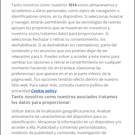
Tanto nosotros como nuestros
1014
socios almacenamos y
Contacto
accedemos a datos personales, como datos de navegación o
identificadores únicos, en tu dispositivo. Si seleccionas Aceptar
y navegar, estarás permitiendo que las tecnologías de rastreo
apoyen los propósitos que se muestran en «nosotros y
Contacto comercial y de marketing
nuestros socios tratamos datos para proporcionar». Si
Tienda mal colocada en el mapa
seleccionas Rechazar o retiras tu consentimiento, los
deshabilitarás. Si se deshabilitan los rastreadores, parte del
Notificar un folleto
contenido y los anuncios que ves podrían dejar de ser
¿Encontraste un problema en la web o en la
relevantes para ti. Puedes volver a acceder a este menú para
aplicación?
cambiar tus opciones o retirar el consentimiento en cualquier
momento haciendo clic en el enlace «Gestionar las
preferencias» que aparece en el en la parte inferior de la
Índices
página web. Tus opciones tendrán efecto dentro de nuestro
Sitio web. Para saber más, consulta nuestra política de
privacidad.
Cookie policy
Tanto nosotros como nuestros asociados tratamos
Marcas
los datos para proporcionar:
Negocios
Productos
Utilizar datos de localización geográfica precisa. Analizar
activamente las características del dispositivo para su
Ciudades
identificación. Almacenar la información en un dispositivo y/o
acceder a ella. Publicidad y contenido personalizados,
Descargar la APP Tiendeo
medición de publicidad y contenido, investigación de