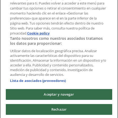
relevantes para ti. Puedes volver a acceder a este menú para
aplicación?
cambiar tus opciones o retirar el consentimiento en cualquier
momento haciendo clic en el enlace «Gestionar las
preferencias» que aparece en el en la parte inferior de la
Índices
página web. Tus opciones tendrán efecto dentro de nuestro
Sitio web. Para saber más, consulta nuestra política de
privacidad.
Cookie policy
Tanto nosotros como nuestros asociados tratamos
Marcas
los datos para proporcionar:
Negocios
Productos
Utilizar datos de localización geográfica precisa. Analizar
activamente las características del dispositivo para su
Ciudades
identificación. Almacenar la información en un dispositivo y/o
acceder a ella. Publicidad y contenido personalizados,
Descargar la APP Tiendeo
medición de publicidad y contenido, investigación de
audiencia y desarrollo de servicios.
Lista de asociados (proveedores)
Aceptar y navegar
Copyright © Tiendeo ® 2026 · Shopfully Marketing S.L.U. –
Rechazar
Palau de Mar – 08039 Barcelona, Spain