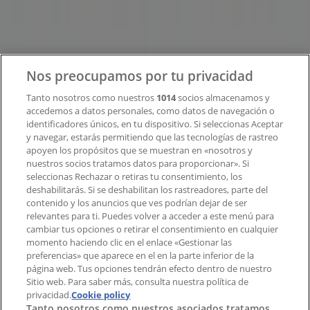
Noticias y prensa
Trabaja con nosotros
Contacto
Nos preocupamos por tu privacidad
Tanto nosotros como nuestros
1014
socios almacenamos y
accedemos a datos personales, como datos de navegación o
Contacto comercial y de marketing
identificadores únicos, en tu dispositivo. Si seleccionas Aceptar
Tienda mal colocada en el mapa
y navegar, estarás permitiendo que las tecnologías de rastreo
Notificar un folleto
apoyen los propósitos que se muestran en «nosotros y
¿Encontraste un problema en la web o en la
nuestros socios tratamos datos para proporcionar». Si
aplicación?
seleccionas Rechazar o retiras tu consentimiento, los
deshabilitarás. Si se deshabilitan los rastreadores, parte del
contenido y los anuncios que ves podrían dejar de ser
Índices
relevantes para ti. Puedes volver a acceder a este menú para
cambiar tus opciones o retirar el consentimiento en cualquier
momento haciendo clic en el enlace «Gestionar las
preferencias» que aparece en el en la parte inferior de la
Marcas
página web. Tus opciones tendrán efecto dentro de nuestro
Marcas locales
Sitio web. Para saber más, consulta nuestra política de
Negocios
privacidad.
Cookie policy
Tanto nosotros como nuestros asociados tratamos