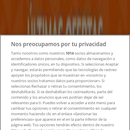
¿Qué hacemos?
Soluciones para empresas
Noticias y prensa
Trabaja con nosotros
Nos preocupamos por tu privacidad
Contacto
Tanto nosotros como nuestros
1014
socios almacenamos y
accedemos a datos personales, como datos de navegación o
identificadores únicos, en tu dispositivo. Si seleccionas Aceptar
y navegar, estarás permitiendo que las tecnologías de rastreo
Contacto comercial y de marketing
apoyen los propósitos que se muestran en «nosotros y
Tienda mal colocada en el mapa
nuestros socios tratamos datos para proporcionar». Si
Notificar un folleto
seleccionas Rechazar o retiras tu consentimiento, los
deshabilitarás. Si se deshabilitan los rastreadores, parte del
¿Encontraste un problema en la web o en la
contenido y los anuncios que ves podrían dejar de ser
aplicación?
relevantes para ti. Puedes volver a acceder a este menú para
cambiar tus opciones o retirar el consentimiento en cualquier
momento haciendo clic en el enlace «Gestionar las
Índices
preferencias» que aparece en el en la parte inferior de la
página web. Tus opciones tendrán efecto dentro de nuestro