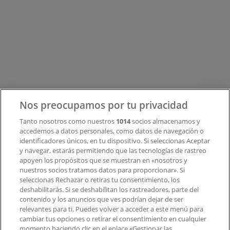
¿Qué hacemos?
Soluciones para empresas
Noticias y prensa
Trabaja con nosotros
Contacto
Nos preocupamos por tu privacidad
Tanto nosotros como nuestros
1014
socios almacenamos y
accedemos a datos personales, como datos de navegación o
Contacto comercial y de marketing
identificadores únicos, en tu dispositivo. Si seleccionas Aceptar
Tienda mal colocada en el mapa
y navegar, estarás permitiendo que las tecnologías de rastreo
Notificar un folleto
apoyen los propósitos que se muestran en «nosotros y
¿Encontraste un problema en la web o en la
nuestros socios tratamos datos para proporcionar». Si
aplicación?
seleccionas Rechazar o retiras tu consentimiento, los
deshabilitarás. Si se deshabilitan los rastreadores, parte del
contenido y los anuncios que ves podrían dejar de ser
Índices
relevantes para ti. Puedes volver a acceder a este menú para
cambiar tus opciones o retirar el consentimiento en cualquier
momento haciendo clic en el enlace «Gestionar las