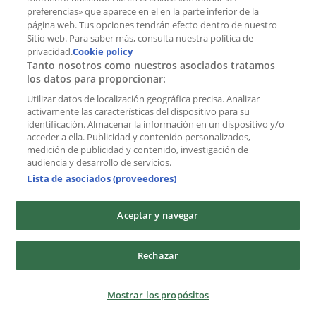
preferencias» que aparece en el en la parte inferior de la
Marcas
página web. Tus opciones tendrán efecto dentro de nuestro
Marcas locales
Sitio web. Para saber más, consulta nuestra política de
Negocios
privacidad.
Cookie policy
Tanto nosotros como nuestros asociados tratamos
Negocios cercanos
los datos para proporcionar:
Productos
Productos locales
Utilizar datos de localización geográfica precisa. Analizar
activamente las características del dispositivo para su
Ciudades
identificación. Almacenar la información en un dispositivo y/o
acceder a ella. Publicidad y contenido personalizados,
Descargar la APP Tiendeo
medición de publicidad y contenido, investigación de
audiencia y desarrollo de servicios.
Lista de asociados (proveedores)
Aceptar y navegar
Copyright © Tiendeo ® 2026 · Shopfully Marketing S.L.U. –
Rechazar
Palau de Mar – 08039 Barcelona, Spain
Términos y condiciones
Política de privacidad
Mostrar los propósitos
Gestionar cookies