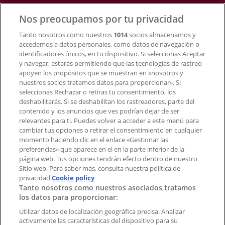
Contacto
Nos preocupamos por tu privacidad
Tanto nosotros como nuestros
1014
socios almacenamos y
accedemos a datos personales, como datos de navegación o
Contacto comercial y de marketing
identificadores únicos, en tu dispositivo. Si seleccionas Aceptar
Tienda mal colocada en el mapa
y navegar, estarás permitiendo que las tecnologías de rastreo
Notificar un folleto
apoyen los propósitos que se muestran en «nosotros y
¿Encontraste un problema en la web o en la
nuestros socios tratamos datos para proporcionar». Si
aplicación?
seleccionas Rechazar o retiras tu consentimiento, los
deshabilitarás. Si se deshabilitan los rastreadores, parte del
contenido y los anuncios que ves podrían dejar de ser
Índices
relevantes para ti. Puedes volver a acceder a este menú para
cambiar tus opciones o retirar el consentimiento en cualquier
momento haciendo clic en el enlace «Gestionar las
preferencias» que aparece en el en la parte inferior de la
Marcas
página web. Tus opciones tendrán efecto dentro de nuestro
Marcas locales
Sitio web. Para saber más, consulta nuestra política de
Negocios
privacidad.
Cookie policy
Tanto nosotros como nuestros asociados tratamos
Negocios cercanos
los datos para proporcionar:
Productos
Productos locales
Utilizar datos de localización geográfica precisa. Analizar
activamente las características del dispositivo para su
Ciudades